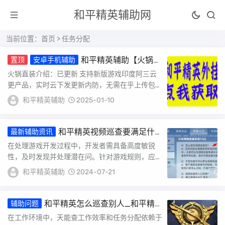
和平精英辅助网
当前位置：
首页
> 任务分配
和平精英辅助【火锅直
置顶
安卓手机辅助
装稳定版】支持新版本游戏 全图透视 开火
火锅直装介绍：已更新 支持新版游戏印度阿三云
自瞄 人物加速大黑耗子
更产品，实时云下发更新内防，无需在乎上传包的
时间支持最新版和平精英还是原来的味道 还是一
和平精英辅助
2025-01-10
样的...
和平精英视频巡查要满足什
最新辅助资讯
么条件_和平精英外挂巡查一般是什么时候
在处理游戏开发过程中，开发者需具备高度敏锐
性，及时发现并处理潜在问。针对游戏规则，应精
确把握并灵活调整，确保安全性与性。任务分配时
和平精英辅助
2024-07-21
需精准...
和平精英怎么巡查别人_和平精
辅助问题
英怎么查看外挂巡查
在工作环境中，天能查工作效率和任务分配依赖于