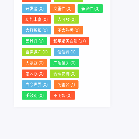
开发者
(0)
交重性
(0)
争议性
(0)
功能丰富
(0)
人可敌
(0)
大打折扣
(0)
不太熟悉
(0)
因其升
(0)
和平精英自瞄
(37)
自觉遵守
(0)
佼佼者
(0)
大家庭
(0)
广角镜头
(0)
怎么办
(0)
合理安排
(0)
当今世界
(0)
免签名
(1)
手效别
(0)
不明智
(0)