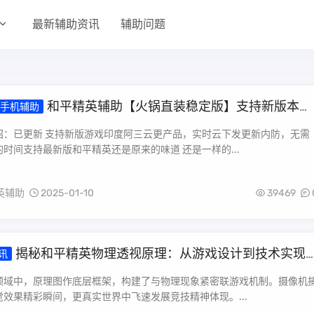
最新辅助资讯
辅助问题
和平精英辅助【火锅直装稳定版】支持新版本游
手机辅助
透视 开火自瞄 人物加速大黑耗子
绍：已更新 支持新版游戏印度阿三云更产品，实时云下发更新内防，无需
时间支持最新版和平精英还是原来的味道 还是一样的...
英辅助
2025-01-10
39469
揭秘和平精英物理透视原理：从游戏设计到技术实现
讯
和平精英物理透视原理图
领域中，原理图作底层框架，构建了与物理现象紧密联游戏机制。摄像机
效果精彩瞬间，更真实世界中飞速发展竞技精神体现。...