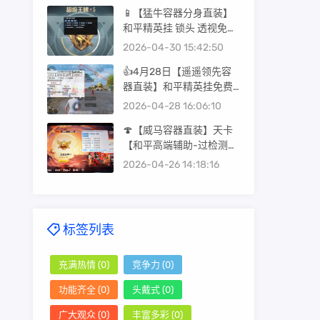
📱【猛牛容器分身直装】
和平精英挂 锁头 透视免费
版不封号 永久版安卓手机
2026-04-30 15:42:50
科技
👍4月28日【遥遥领先容
器直装】和平精英挂免费
版不封号 子弹追踪 锁头 透
2026-04-28 16:06:10
视网站
🍄【威马容器直装】天卡
【和平高端辅助-过检测防
封号-全屏透视-锁头自瞄-
2026-04-26 14:18:16
子弹追踪-掩体子追-午后
聚点-支持观透】
标签列表
充满热情
(0)
竞争力
(0)
功能齐全
(0)
头戴式
(0)
广大观众
(0)
丰富多彩
(0)