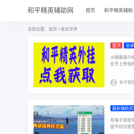
和平精英辅助网
首页
和平精英辅助
当前位置：
首页
> 真实世界
置顶
安卓
戏 全图
火锅直装介
在乎上传包的
和平精
最新辅助资
度解析_
在电子竞技
捉不仅仅视觉