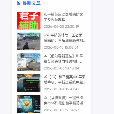
最新文章
和平精英启动器版辅助文
字及视频教程
2026-06-20 23:30:19
✅和平精英辅助，王者荣
耀辅助，三角洲辅助等相
关游戏辅助的常规使用教
2026-05-10 15:08:51
程
🔥【虚幻容器直装】和平
精英锁头锁血挂透视挂,免
费版辅助器软件
2026-05-06 18:18:04
🍎【T3】和平精英IOS苹果
版手机、平板全系统免越
狱免巨魔辅助科技 支持
2026-05-04 16:47:47
iOS13-26系统签名安装，
👍【战神直装】一键开挂
支持任意签名工具
免root不闪退 和平精英透
视辅助器(免费) 和平精英
2026-05-02 17:54:59
锁头锁血挂透视挂,免费