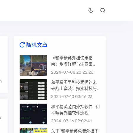
随机文章
《和平精英外挂使用指
南：步骤详解与注意事
项》_和平精英的挂怎么用
2024-07-08 20:22:26
具体
0
和平精英里科技满满的未
来战士套装：探索科技与
时尚的完美结合_和平精英
2024-07-10 03:46:23
里科技满满的套装
深
和平精英范围外挂软件_和
平精英外挂软件透视
捕
2024-07-16 09:02:41
关于“和平精英免费外挂下