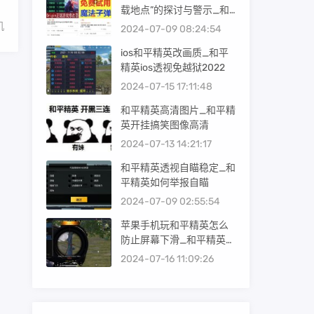
载地点”的探讨与警示_和
平精英在哪下载免费外挂
机
2024-07-09 08:24:54
ios和平精英改画质_和平
精英ios透视免越狱2022
2024-07-15 17:11:48
和平精英高清图片_和平精
英开挂搞笑图像高清
2024-07-13 14:21:17
和平精英透视自瞄稳定_和
平精英如何举报自瞄
2024-07-09 02:55:54
苹果手机玩和平精英怎么
防止屏幕下滑_和平精英怎
样防止外挂
2024-07-16 11:09:26