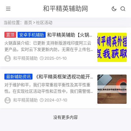
和平精英辅助网
当前位置：
首页
> 社区活动
和平精英辅助【火锅直
置顶
安卓手机辅助
装稳定版】支持新版本游戏 全图透视 开火
火锅直装介绍：已更新 支持新版游戏印度阿三云
自瞄 人物加速大黑耗子
更产品，实时云下发更新内防，无需在乎上传包的
时间支持最新版和平精英还是原来的味道 还是一
和平精英辅助
2025-01-10
样的...
《和平精英框架透视功能开
最新辅助资讯
启指南》_和平精英怎么开框架透视
对于维护和平，我们非常重视平衡性及其平性重
性。在实现社区活动平性和正性中，我们需警惕非
正常情况出现。任何游戏规则设计都应明确竞争环
和平精英辅助
2024-07-10
境设定...
没有更多内容