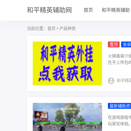
和平精英辅助网
首页
和平精英辅助
当前位置：
首页
> 产品种类
置顶
安卓
戏 全图
火锅直装介
在乎上传包的
和平精
最新辅助资
在游戏旅程
玩家忧体验。