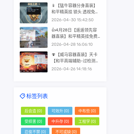
📱【猛牛容器分身直装】
和平精英挂 锁头 透视免费
版不封号 永久版安卓手机
2026-04-30 15:42:50
科技
👍4月28日【遥遥领先容
器直装】和平精英挂免费
版不封号 子弹追踪 锁头 透
2026-04-28 16:06:10
视网站
🍄【威马容器直装】天卡
【和平高端辅助-过检测防
封号-全屏透视-锁头自瞄-
2026-04-26 14:18:16
子弹追踪-掩体子追-午后
聚点-支持观透】
标签列表
后会造
(0)
可效升
(0)
中布些
(0)
受损害
(0)
中升存
(0)
工程学
(0)
忍俊不禁
(0)
不可或缺
(0)