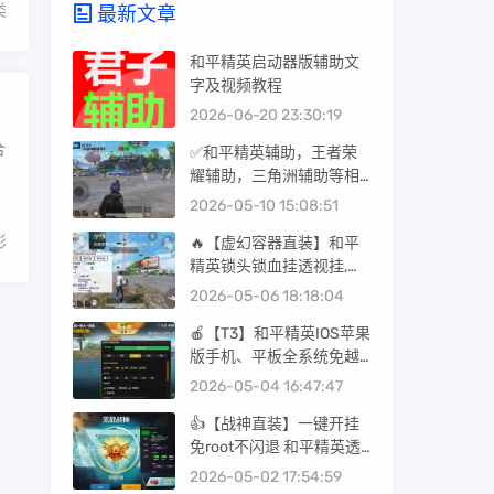
类
最新文章
和平精英启动器版辅助文
字及视频教程
2026-06-20 23:30:19
合
✅和平精英辅助，王者荣
耀辅助，三角洲辅助等相
关游戏辅助的常规使用教
2026-05-10 15:08:51
程
彩
🔥【虚幻容器直装】和平
精英锁头锁血挂透视挂,免
费版辅助器软件
2026-05-06 18:18:04
🍎【T3】和平精英IOS苹果
版手机、平板全系统免越
狱免巨魔辅助科技 支持
2026-05-04 16:47:47
iOS13-26系统签名安装，
👍【战神直装】一键开挂
支持任意签名工具
免root不闪退 和平精英透
视辅助器(免费) 和平精英
2026-05-02 17:54:59
锁头锁血挂透视挂,免费