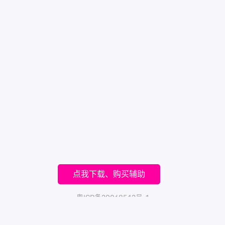
点我下载、购买辅助
粤ICP备20068542号-1