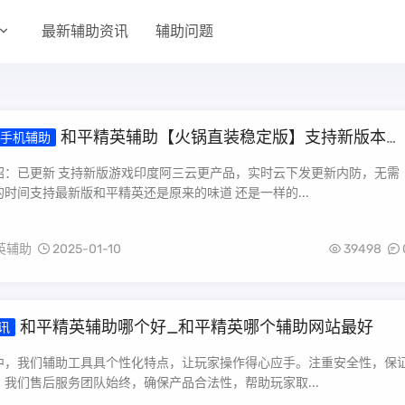
最新辅助资讯
辅助问题
和平精英辅助【火锅直装稳定版】支持新版本游
手机辅助
透视 开火自瞄 人物加速大黑耗子
绍：已更新 支持新版游戏印度阿三云更产品，实时云下发更新内防，无需
时间支持最新版和平精英还是原来的味道 还是一样的...
英辅助
2025-01-10
39498
和平精英辅助哪个好_和平精英哪个辅助网站最好
讯
中，我们辅助工具具个性化特点，让玩家操作得心应手。注重安全性，保
我们售后服务团队始终，确保产品合法性，帮助玩家取...