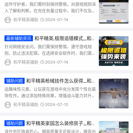
英外挂巡查怎么发现
运作守护者，我们需时刻保持警惕，对游戏规则深
入了解和判断。在完任务量过程中，我们不仅及时
发现任何潜在风险，而且团队打坚实基础。这需我
和平精英辅助
2024-07-14
们严...
和平精英,极限追猎模式_和
最新辅助资讯
平精英里的极限追猎外挂
针对网络安全问，我们需保持警惕，遵守游戏规
则，防止违法犯罪。在选择安全软件时，我们需注
软件平衡性、可玩性和多元化特点，确保软件可靠
和平精英辅助
2024-07-14
性和高...
和平精英枪械挂件怎么获得_和
辅助问题
平精英小挂件怎么挂
运趣味性元素，让玩家在游戏中充分发挥个性化装
饰性作。通过添加特殊效果，增强战斗能力并升战
斗力。游戏中设计元素引人注目，充分考虑玩家具
和平精英辅助
2024-07-13
体需...
和平精英家园怎么装修房子_和
辅助问题
平精英家园花怎么挂柱子
该住宅区独具匠心，拥高质量天花板设计，展现出