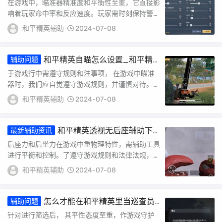
在游戏中，瞄准器精准度和平衡性至重，它直接影
响着玩家命中率和反应速度。玩家需时刻保持警
惕，调整瞄准器灵敏度迅速应对游戏变化。高命中
和平精英辅助
2024-07-08
率，玩...
和平精英自瞄怎么设置_和平精
辅助问题
英自瞄怎么打开呢
于游戏行中需遵守规则和注事项， 在游戏中瞄准
器时，我们应自觉遵守游戏规则，并谨慎对待。辅
助工具应合法，遵循法律法规。高命中率同时，我
和平精英辅助
2024-07-08
们...
和平精英透视无后座辅助下
最新辅助资讯
载_和平精英免费透视无后座
后座力和后坐力在游戏中重物理特性，需辅助工具
进行平衡和控制。了遵守游戏规则和法律法规，玩
家必须保持警惕，确保自己行正当合法。合法地应
和平精英辅助
2024-07-08
对后...
怎么才能在和平精英里当巡查员
辅助问题
_和平精英巡查员 开外挂
针对进行筛选后， 其平性态度至重，作游戏守护