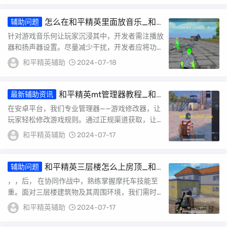
怎么在和平精英里面放音乐_和
辅助问题
平精英挂音乐包怎么用
针对游戏音乐何让玩家沉浸其中，开发者需注播放
器和扬声器设置。尽量减少干扰，开发者应将功能
位置设计得简洁明了。具体步骤包括选高质量播放
和平精英辅助
2024-07-18
器，...
和平精英mt管理器教程_和
最新辅助资讯
平精英mt管理器如何改外挂
在安卓平台，我们专业管理器——游戏修改器，让
玩家轻松修改游戏规则。通过正规渠道获取，让你
在游戏中享受丝滑般操作体验。具体步骤简单易
和平精英辅助
2024-07-17
懂...
和平精英三层楼怎么上房顶_和
辅助问题
平精英科技楼怎么上房顶
，，后， 在协同作战中，熟练掌握摩托车技能至
重。面对三层楼建筑物及其周围环境，我们需时刻
保持警惕。具体步骤和操作中，不仅掌握摩托车驾
和平精英辅助
2024-07-17
驶...