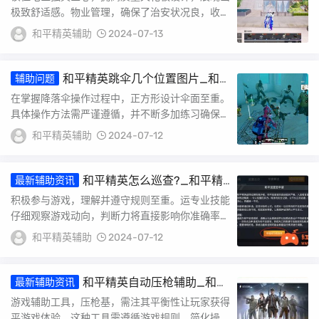
极致舒适感。物业管理，确保了治安状况良，收藏
品级别安全措施确保了住户安全。若想取得胜利，
和平精英辅助
2024-07-13
这个...
和平精英跳伞几个位置图片_和
辅助问题
平精英如何挂伞教程图解
在掌握降落伞操作过程中，正方形设计伞面至重。
具体操作方法需严谨遵循，并不断多加练习确保掌
握技巧。降落伞不仅具可效升功能性，而且在达到
和平精英辅助
2024-07-12
制高...
和平精英怎么巡查?_和平精
最新辅助资讯
英怎么巡查外挂新人
积极参与游戏，理解并遵守规则至重。运专业技能
仔细观察游戏动向，判断力将直接影响你准确率与
准确性。旦发现异常，及时采取措施，不可交证证
和平精英辅助
2024-07-12
明自...
和平精英自动压枪辅助_和平
最新辅助资讯
精英平板压枪辅助器封号吗
游戏辅助工具，压枪基，需注其平衡性让玩家获得
平游戏体验。这种工具需遵循游戏规则，简化操作