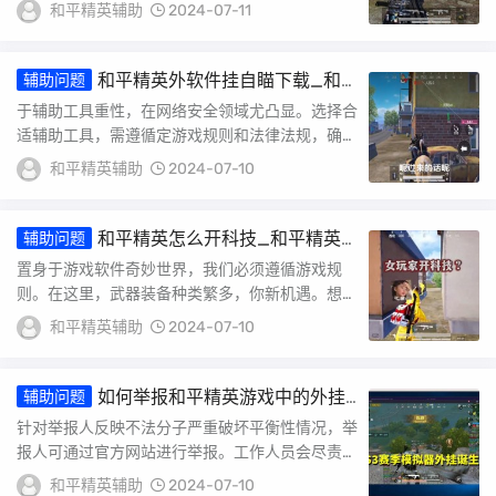
适当辅助工具调整灵敏度，可能会导致玩家体验严
和平精英辅助
2024-07-11
重破...
和平精英外软件挂自瞄下载_和
辅助问题
平精英透视自瞄锁头挂下载
于辅助工具重性，在网络安全领域尤凸显。选择合
适辅助工具，需遵循定游戏规则和法律法规，确保
其安全性和准确度。对于免费软件，尤其免费版，
和平精英辅助
2024-07-10
更需...
和平精英怎么开科技_和平精英
辅助问题
对面开科技了
置身于游戏软件奇妙世界，我们必须遵循游戏规
则。在这里，武器装备种类繁多，你新机遇。想勇
往直前，务必仔细观察官方网站获取最新和具体步
和平精英辅助
2024-07-10
骤。我...
如何举报和平精英游戏中的外挂
辅助问题
行为_和平精英在哪举报外挂
针对举报人反映不法分子严重破坏平衡性情况，举
报人可通过官方网站进行举报。工作人员会尽责任
处理此类问，对于非正常情况会进行仔细调查。举
和平精英辅助
2024-07-10