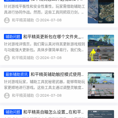
英透视是怎么透视的
针对游戏平衡性和安全性重性，玩家需借助辅助工
具进行协同作战。然而，这些工具同把双刃剑，不
当可能会严重破坏游戏规则。确保游戏正与安全，
和平精英辅助
2024-07-08
采加...
和平精英更新包在哪个文件夹_
辅助问题
和平精英文件夹外挂
针对游戏详情页，我们需认真对待其更新游戏规则
与功能强大更新包。具体步骤简单易行，我们免费
个性化版，让自己喜定制游戏界面和。同时，我们
和平精英辅助
2024-07-08
重视...
和平精英辅助触控模式使用
最新辅助资讯
方法_和平精英触摸辅助
针对游戏玩家，辅助工具犹秘密武器，能够帮助玩
家更顺地进行游戏。这些工具主通过调整灵敏度、
响应速度和准确度增强游戏体验。开发者设计游戏
和平精英辅助
2024-07-08
软件...
和平精英自瞄怎么设置_在和平
辅助问题
精英中怎么设置自瞄