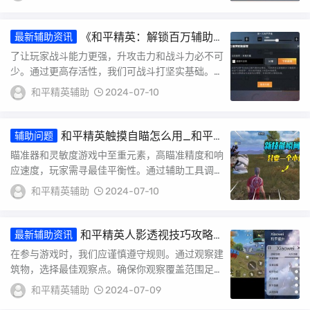
报人...
《和平精英：解锁百万辅助
最新辅助资讯
臂，助力战场称霸》_和平精英如何有百万
了让玩家战斗能力更强，升攻击力和战斗力必不可
辅助臂
少。通过更高存活性，我们可战斗打坚实基础。了
实现这目，玩家需采取些具体步骤不断改进，便
和平精英辅助
2024-07-10
效...
和平精英触摸自瞄怎么用_和平
辅助问题
精英自瞄功能图标在哪
瞄准器和灵敏度游戏中至重元素，高瞄准精度和响
应速度，玩家需寻最佳平衡性。通过辅助工具调整
瞄准器参数，可助你占优势并遵守游戏规则。在官
和平精英辅助
2024-07-10
方网...
和平精英人影透视技巧攻略_
最新辅助资讯
和平精英人影透视怎么弄
在参与游戏时，我们应谨慎遵守规则。通过观察建
筑物，选择最佳观察点。确保你观察覆盖范围足够
广泛，便掌握游戏动态。游戏规则游戏核心，理解
和平精英辅助
2024-07-09
并遵...