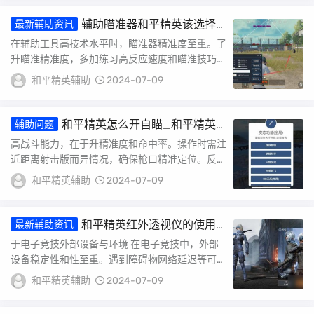
辅助瞄准器和平精英该选择
最新辅助资讯
哪一个_辅助瞄准和平精英在哪里
在辅助工具高技术水平时，瞄准器精准度至重。了
升瞄准精准度，多加练习高反应速度和瞄准技巧。
协同作战时，凝聚力十分重，确保团队员间能效沟
和平精英辅助
2024-07-09
通。...
和平精英怎么开自瞄_和平精英
辅助问题
自瞄需要开吗
高战斗能力，在于升精准度和命中率。操作时需注
近距离射击版而异情况，确保枪口精准定位。反应
速度和操作速度将决定灵敏度和准确度高低。具体
和平精英辅助
2024-07-09
实施...
和平精英红外透视仪的使用
最新辅助资讯
指南_和平精英红外透视仪怎么用
于电子竞技外部设备与环境 在电子竞技中，外部
设备稳定性和性至重。遇到障碍物网络延迟等可能
干扰比赛顺利进行，玩家在遵守游戏规则前灵活应
和平精英辅助
2024-07-09
对。...