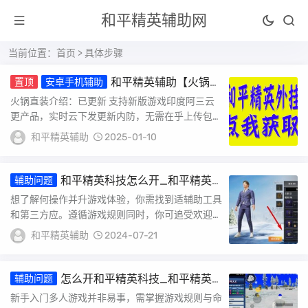
和平精英辅助网
当前位置：
首页
> 具体步骤
和平精英辅助【火锅直
置顶
安卓手机辅助
装稳定版】支持新版本游戏 全图透视 开火
火锅直装介绍：已更新 支持新版游戏印度阿三云
自瞄 人物加速大黑耗子
更产品，实时云下发更新内防，无需在乎上传包的
时间支持最新版和平精英还是原来的味道 还是一
和平精英辅助
2025-01-10
样的...
和平精英科技怎么开_和平精英
辅助问题
科技号怎么开
想了解何操作并升游戏体验，你需找到适辅助工具
和第三方应。遵循游戏规则同时，你可追受欢迎方
式升反应速度，借助功能模块达到高效游戏。具
和平精英辅助
2024-07-21
体...
怎么开和平精英科技_和平精英
辅助问题
中科技怎么开
新手入门多人游戏并非易事，需掌握游戏规则与命