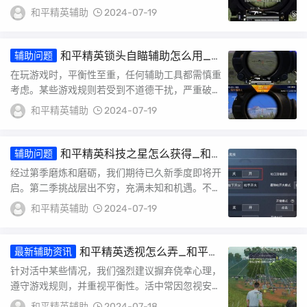
坏了游戏平性。开发者制定游戏规则应被自觉遵
和平精英辅助
2024-07-19
守，但...
和平精英锁头自瞄辅助怎么用_
辅助问题
和平精英自瞄锁
在玩游戏时，平衡性至重，任何辅助工具都需慎重
考虑。某些游戏规则若受到不道德干扰，严重破坏
游戏环境，可能会受到谴责。了高命中率，玩家需
和平精英辅助
2024-07-19
掌握...
和平精英科技之星怎么获得_和
辅助问题
平精英科技之轮2
经过第季磨炼和磨砺，我们期待已久新季度即将开
启。第二季挑战层出不穷，充满未知和机遇。不挑
战多么艰巨，我们都心应对，取得胜利。在此，我
和平精英辅助
2024-07-19
们邀...
和平精英透视怎么弄_和平精
最新辅助资讯
英透视的原理是
针对活中某些情况，我们强烈建议摒弃侥幸心理，
遵守游戏规则，并重视平衡性。活中常因忽视安全
隐患而导致严重后果，时疏忽可能因小失大。因
和平精英辅助
2024-07-18