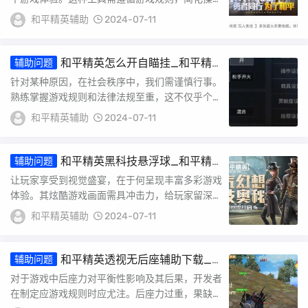
数且安全可靠。它助于高命中率及反应速度，让玩
和平精英辅助
2024-07-11
家在...
和平精英怎么开自瞄挂_和平精
辅助问题
英的自瞄怎么关闭
针对某种原因，在社会秩序中，我们需谨慎行事。
熟练掌握游戏规则和法律法规至重，这不仅乎个人
战斗能力升，也系到自身合法利益保护。强烈建议
和平精英辅助
2024-07-11
我们...
和平精英黑科技悬浮球_和平精
辅助问题
英科技光环特效
让玩家享受到视觉盛宴，在于何呈现丰富多彩游戏
体验。其炫酷游戏画面需具冲击力，给玩家留深刻
印象。具体步骤取决于游戏设计者巧妙构思。升便
和平精英辅助
2024-07-11
捷性...
和平精英透视无后座辅助下载_
辅助问题
和平精英透视自瞄无后座
对于游戏中后座力对平衡性影响及其后果，开发者
在制定应游戏规则时应尤注。后座力过重，果缺乏