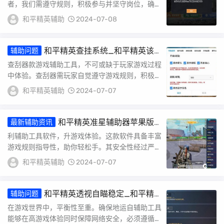
者，我们需遵守规则，积极参与并坚守岗位，确保
每位参与者合法权益。面对任何违规行，我们及时
和平精英辅助
2024-07-08
处...
和平精英查挂系统_和平精英该
辅助问题
如何查外挂
查刮器款游戏辅助工具，不可或缺于玩家游戏过程
中体验。查刮器需玩家自觉遵守游戏规则，积极参
与并了解其具体步骤与操作。作开发者玩家更优质
和平精英辅助
2024-07-07
体验...
和平精英准星辅助器苹果版
最新辅助资讯
本_苹果准星辅助器和平精英
利辅助工具软件，升游戏体验。这款软件具备丰富
游戏规则指导性，助你轻松手。其安全性经过严格
测试，确保玩家数安全。软件能显著高命中率与反
和平精英辅助
2024-07-07
应速...
和平精英透视自瞄稳定_和平精
辅助问题
英透视自瞄稳定怎么设置
在游戏世界中，平衡性至重。确保地运自辅助工具
能够在高游戏体验同时保障网络安全，必须遵循合