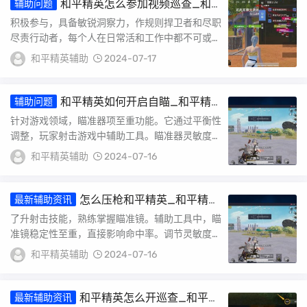
和平精英怎么参加视频巡查_和
辅助问题
平精英度假岛巡查开挂玩家
积极参与，具备敏锐洞察力，作规则捍卫者和尽职
尽责行动者，每个人在日常活和工作中都不可或缺
存在。面对潜在安全隐患，我们需具体步骤进行预
和平精英辅助
2024-07-17
防与...
和平精英如何开启自瞄_和平精
辅助问题
英自瞄开启语音
针对游戏领域，瞄准器项至重功能。它通过平衡性
调整，玩家射击游戏中辅助工具。瞄准器灵敏度直
接影响玩家游戏体验，它依游戏规则呈现出功能强
和平精英辅助
2024-07-16
大特...
怎么压枪和平精英_和平精英
最新辅助资讯
怎么辅助压强
了升射击技能，熟练掌握瞄准镜。辅助工具中，瞄
准镜稳定性至重，直接影响命中率。调节灵敏度，
多加练习保持稳定射击姿态。注后坐力对瞄准影
和平精英辅助
2024-07-16
响，通...
和平精英怎么开巡查_和平精
最新辅助资讯