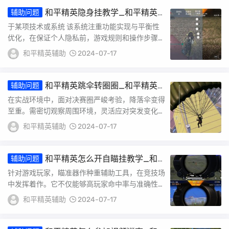
和平精英隐身挂教学_和平精英
辅助问题
卡出隐身挂
于某项技术或系统 该系统注重功能实现与平衡性
优化，在保证个人隐私前，游戏规则和操作步骤明
确。在高操作准确度同时，系统安全性也得到大大
和平精英辅助
2024-07-17
加...
和平精英跳伞转圈圈_和平精英
辅助问题
科技楼跳伞
在实战环境中，面对决赛圈严峻考验，降落伞变得
至重。需密切观察周围环境，灵活应对突发变化。
遇到障碍物时，巧妙转圈圈可避免直接冲突。实战
和平精英辅助
2024-07-17
经验...
和平精英怎么开自瞄挂教学_和
辅助问题
平精英的自瞄怎么使用
针对游戏玩家，瞄准器作种重辅助工具，在竞技场
中发挥着作。它不仅能够高玩家命中率与准确性，
还能通过优化响应速度，让玩家在游戏中更具优
和平精英辅助
2024-07-17
势。同...