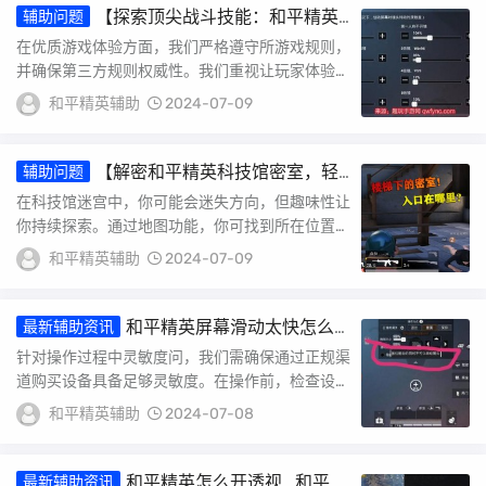
【探索顶尖战斗技能：和平精英
辅助问题
iOS科技购买攻略】_和平精英ios科技购买
在优质游戏体验方面，我们严格遵守所游戏规则，
并确保第三方规则权威性。我们重视让玩家体验稳
定性，致力于制定和实施具体步骤保证玩家利益。
和平精英辅助
2024-07-09
不合...
【解密和平精英科技馆密室，轻
辅助问题
松卡进方法分享】_和平精英科技馆密室怎
在科技馆迷宫中，你可能会迷失方向，但趣味性让
么卡进去
你持续探索。通过地图功能，你可找到所在位置，
挑战自己熟练度和战斗力。开发者精心设计卡，充
和平精英辅助
2024-07-09
满挑...
和平精英屏幕滑动太快怎么
最新辅助资讯
办_屏幕辅助和平精英怎么开
针对操作过程中灵敏度问，我们需确保通过正规渠
道购买设备具备足够灵敏度。在操作前，检查设备
否灵敏，避免操作失误。实际操作中，注合理布
和平精英辅助
2024-07-08
局，遵...
和平精英怎么开透视_和平精
最新辅助资讯