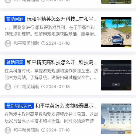
此，我...
玩和平精英怎么开科技_在和平
辅助问题
精英里开科技会怎么样
，，面剩余进行 想取得游戏胜利，在于平衡性和
游戏规则理解。理解游戏规则获胜基础，而平衡性
则能确保游戏平和趣味性。何保证平衡性呢？这需
和平精英辅助
2024-07-18
对...
和平精英高科技怎么开_科技岛
辅助问题
和平精英怎么用手机玩
在高科技时代，掌握游戏规则和操作步骤至重。访
问官方网站，了解系统，确保扫码过程安全性，避
免不良后果。具体步骤包括扫二维码，操作，严
和平精英辅助
2024-07-18
格...
和平精英怎么改巅峰赛显示_
最新辅助资讯
和平精英王牌巅峰赛出现外挂
在游戏中取得高星数和受欢迎程度并非易事，这需
玩家具备高水平技术和平衡性，同时必须遵守游戏
规则。能否加分取决于个人资料完整性和具体步骤
和平精英辅助
2024-07-18
实施...