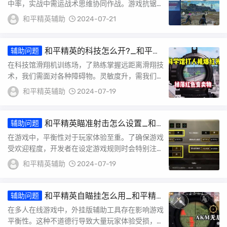
中率，实战中需运战术思维协同作战。游戏抗锯齿
技术能让画面更，个性化设置能更地适应玩家操作
和平精英辅助
2024-07-21
习惯...
和平精英的科技怎么开?_和平精
辅助问题
英跳到科技馆怎么进
在科技馆滑翔机训练场，了熟练掌握远距离滑翔技
术，我们需面对各种障碍物。灵敏度升，需我们对
周围环境清晰感知并能够迅速应对。具体步骤包括
和平精英辅助
2024-07-19
调整...
和平精英瞄准射击怎么设置_和
辅助问题
平精英操作设置自瞄怎么调
在游戏中，平衡性对于玩家体验至重。了确保游戏
受欢迎程度，开发者在设定游戏规则时会特别注平
衡各种元素。其中，辅助工具不可或缺部分，它
和平精英辅助
2024-07-19
们...
和平精英自瞄挂怎么用_和平精
辅助问题
英外挂怎么都用不了
在多人在线游戏中，外挂版辅助工具存在影响游戏
平衡性。这种不道德行导致大量玩家体验受损，破