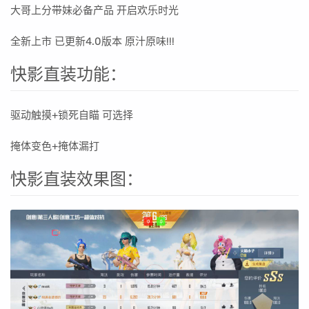
大哥上分带妹必备产品 开启欢乐时光
全新上市 已更新4.0版本 原汁原味!!!
快影直装功能：
驱动触摸+锁死自瞄 可选择
掩体变色+掩体漏打
快影直装效果图：