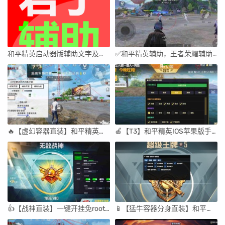
和平精英启动器版辅助文字及视频教程
✅和平精英辅助，王者荣耀辅助，三角洲辅助等相关游戏辅助的常规使用教程
🔥【虚幻容器直装】和平精英锁头锁血挂透视挂,免费版辅助器软件
🍎【T3】和平精英IOS苹果版手机、平板全系统免越狱免巨魔辅助科技 支持iOS13-26系统签名安装，支持任意签名工具
👍【战神直装】一键开挂免root不闪退 和平精英透视辅助器(免费) 和平精英锁头锁血挂透视挂,免费
📱【猛牛容器分身直装】和平精英挂 锁头 透视免费版不封号 永久版安卓手机科技