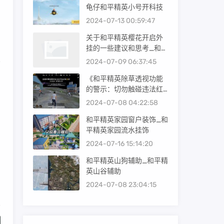
龟仔和平精英小号开科技
2024-07-13 00:59:47
关于和平精英樱花开启外
挂的一些建议和思考_和平
精英樱花如何开挂
2024-07-09 06:37:45
《和平精英除草透视功能
的警示：切勿触碰违法红
线》_和平精英除草透视免
2024-07-08 04:22:58
费免root
和平精英家园窗户装饰_和
平精英家园流水挂饰
2024-07-16 15:14:20
和平精英山狗辅助_和平精
英山谷辅助
2024-07-08 23:04:15