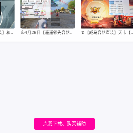
📱【猛牛容器分身直装】和平精英挂 锁头 透视免费版不封号 永久版安卓手机科技
👍4月28日【遥遥领先容器直装】和平精英挂免费版不封号 子弹追踪 锁头 透视网站
🍄【威马容器直装】天卡【和平高端辅助-过检测防封号-全屏透视-锁头自瞄-子弹追踪-掩体子追-午后聚点-支
点我下载、购买辅助