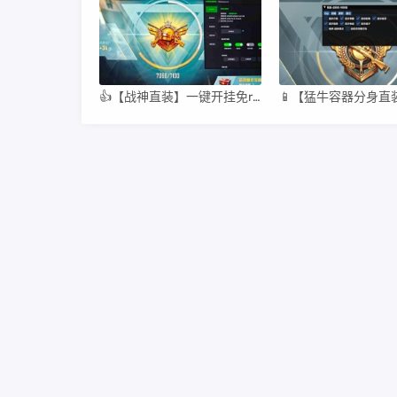
👍【战神直装】一键开挂免root不闪退 和平精英透视辅助器(免费) 和平精英锁头锁血挂透视挂,免费