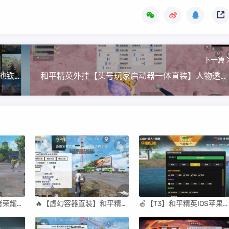
下一篇
和平精英辅助【印度哥一体直装】✅稳定防封✅地铁逃生模式✅经典模式✅人物透视✅锁头自瞄✅盒子物资显示✅方框天线雷达
和平精英外挂【头号玩家启动器一体直装】人物透视 锁死自瞄 子弹追踪 自动压枪 物资显示 预判自瞄 范围追踪 倒地不瞄
✅和平精英辅助，王者荣耀辅助，三角洲辅助等相关游戏辅助的常规使用教程
🔥【虚幻容器直装】和平精英锁头锁血挂透视挂,免费版辅助器软件
🍎【T3】和平精英IOS苹果版手机、平板全系统免越狱免巨魔辅助科技 支持iOS13-26系统签名安装，支持任意签名工具