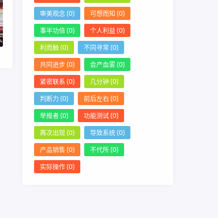
审美观念
(0)
可想而知
(0)
事半功倍
(0)
个人利益
(0)
利而触
(0)
不同寻常
(0)
持观透】
共同进步
(0)
会产血雾
(0)
紧密联系
(0)
几分钟
(0)
判断力
(0)
前后左右
(0)
举报者
(0)
功能测试
(0)
再次出现
(0)
导致系统
(0)
产品销售
(0)
不代所
(0)
实际操作
(0)