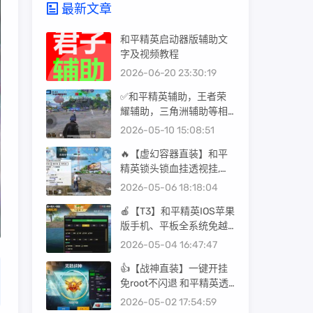
最新文章
和平精英启动器版辅助文
字及视频教程
2026-06-20 23:30:19
✅和平精英辅助，王者荣
耀辅助，三角洲辅助等相
关游戏辅助的常规使用教
2026-05-10 15:08:51
程
🔥【虚幻容器直装】和平
精英锁头锁血挂透视挂,免
费版辅助器软件
2026-05-06 18:18:04
🍎【T3】和平精英IOS苹果
版手机、平板全系统免越
狱免巨魔辅助科技 支持
2026-05-04 16:47:47
iOS13-26系统签名安装，
👍【战神直装】一键开挂
支持任意签名工具
免root不闪退 和平精英透
视辅助器(免费) 和平精英
2026-05-02 17:54:59
锁头锁血挂透视挂,免费