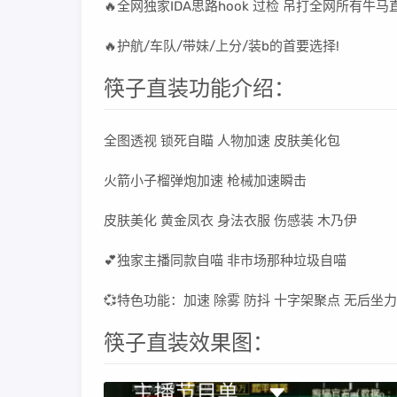
🔥全网独家IDA思路hook 过检 吊打全网所有牛马
🔥护航/车队/带妹/上分/装b的首要选择!
筷子直装功能介绍：
全图透视 锁死自瞄 人物加速 皮肤美化包
火箭小子榴弹炮加速 枪械加速瞬击
皮肤美化 黄金凤衣 身法衣服 伤感装 木乃伊
💕独家主播同款自喵 非市场那种垃圾自喵
💞特色功能：加速 除雾 防抖 十字架聚点 无后坐
筷子直装效果图：