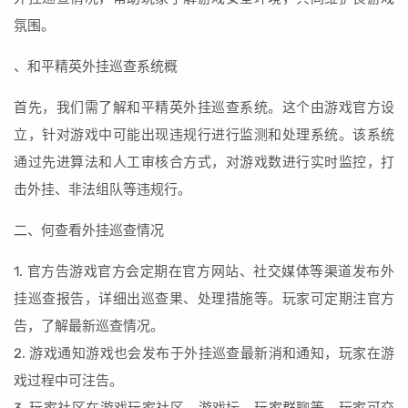
氛围。
、和平精英外挂巡查系统概
首先，我们需了解和平精英外挂巡查系统。这个由游戏官方设
立，针对游戏中可能出现违规行进行监测和处理系统。该系统
通过先进算法和人工审核合方式，对游戏数进行实时监控，打
击外挂、非法组队等违规行。
二、何查看外挂巡查情况
1. 官方告游戏官方会定期在官方网站、社交媒体等渠道发布外
挂巡查报告，详细出巡查果、处理措施等。玩家可定期注官方
告，了解最新巡查情况。
2. 游戏通知游戏也会发布于外挂巡查最新消和通知，玩家在游
戏过程中可注告。