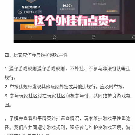
四、玩家应何参与维护游戏平性
1. 遵守游戏规则遵守游戏规则，不外挂、不参与非法组队等违
规行。
2. 举报违规行发现其他玩家外挂或其他违规行，应及时举报。
3. 参与玩家社区讨在玩家社区积极参与讨，共同维护良游戏氛
围。
，了解并查看和平精英外挂巡查情况，玩家维护游戏平性重途
径。我们应共同遵守游戏规则，积极参与维护良游戏环境，游