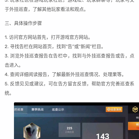
3. 玩家社区在游戏玩家社区，游戏坛、玩家群聊等，玩家可交
于外挂巡查，了解其他玩家看法和观点。
三、具体操作步骤
1. 访问官方网站首先，打开游戏官方网站。
2. 寻找告栏在网站首页，找到“告”或“新闻”栏目。
3. 浏览外挂巡查报告在告栏中，找到与外挂巡查报告或告，点
击进入。
4. 查阅详细阅读报告，了解最新外挂巡查情况、处理果等。
5. 反馈见见或建议，可在告方留言反馈，帮助官方完善巡查系
统。