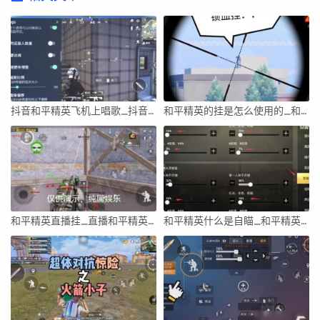
抖音和平精英飞机上唱歌_抖音和平精英三大挂哥
和平精英的挂是怎么使用的_和平精英如何用枪打死外挂
和平精英直播挂_直播和平精英小挂
和平精英什么是自瞄_和平精英工具自瞄怎么设置